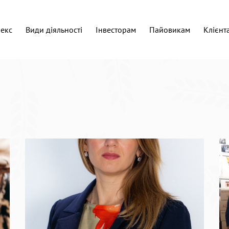
екс
Види дiяльностi
Iнвесторам
Пайовикам
Клієнт